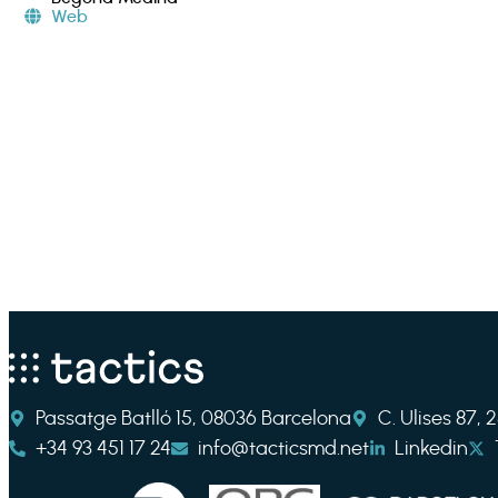
Web
Passatge Batlló 15, 08036 Barcelona
C. Ulises 87,
+34 93 451 17 24
info@tacticsmd.net
Linkedin