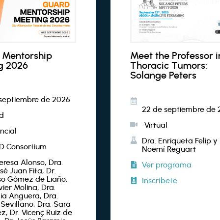
Mentorship
Meet the Professor i
g 2026
Thoracic Tumors:
Solange Peters
 septiembre de 2026
22 de septiembre de 
d
Virtual
ncial
Dra. Enriqueta Felip y
 Consortium
Noemí Reguart
eresa Alonso, Dra.
Ver programa
é Juan Fita, Dr.
so Gómez de Liaño,
Inscríbete
vier Molina, Dra.
ia Anguera, Dra.
Sevillano, Dra. Sara
z, Dr. Vicenç Ruiz de