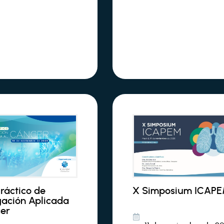
Práctico de
X Simposium ICAP
gación Aplicada
cer