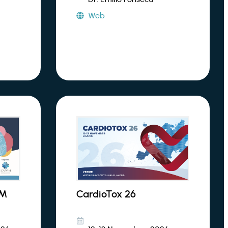
Web
EM
CardioTox 26