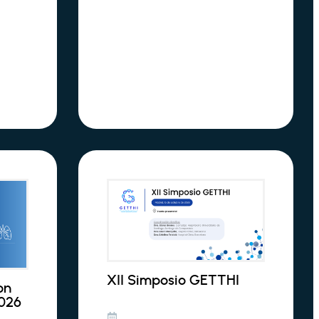
XII Simposio GETTHI
on
026