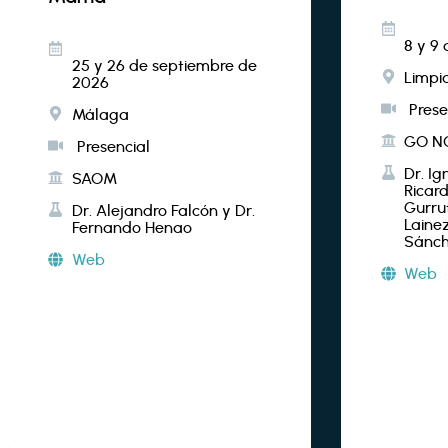
8 y 9
25 y 26 de septiembre de
Limpi
2026
Prese
Málaga
GO N
Presencial
Dr. Ig
SAOM
Ricar
Gurru
Dr. Alejandro Falcón y Dr.
Lainez
Fernando Henao
Sánch
Web
Web