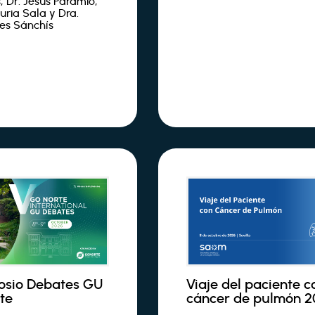
, Dr. Jesús Paramio,
uria Sala y Dra.
es Sánchís
osio Debates GU
Viaje del paciente c
te
cáncer de pulmón 2