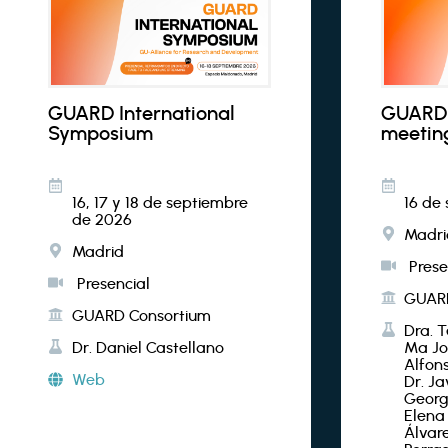
GUARD International
GUARD 
Symposium
meetin
16, 17 y 18 de septiembre
16 de
de 2026
Madri
Madrid
Prese
Presencial
GUARD
GUARD Consortium
Dra. T
Dr. Daniel Castellano
Mª Jos
Alfon
Web
Dr. Ja
Georg
Elena 
Álvare