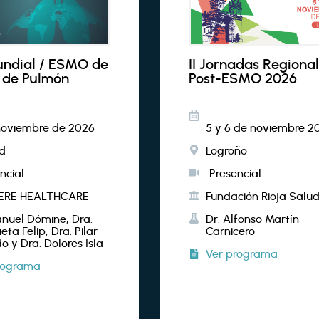
undial / ESMO de
II Jornadas Regiona
 de Pulmón
Post-ESMO 2026
noviembre de 2026
5 y 6 de noviembre 2
d
Logroño
ncial
Presencial
ERE HEALTHCARE
Fundación Rioja Salu
anuel Dómine, Dra.
Dr. Alfonso Martín
eta Felip, Dra. Pilar
Carnicero
o y Dra. Dolores Isla
Ver programa
rograma