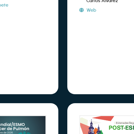
Carlos Álvarez
bete
Web