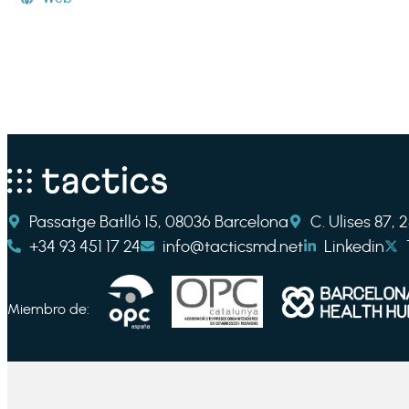
Passatge Batlló 15, 08036 Barcelona
C. Ulises 87,
+34 93 451 17 24
info@tacticsmd.net
Linkedin
Miembro de: