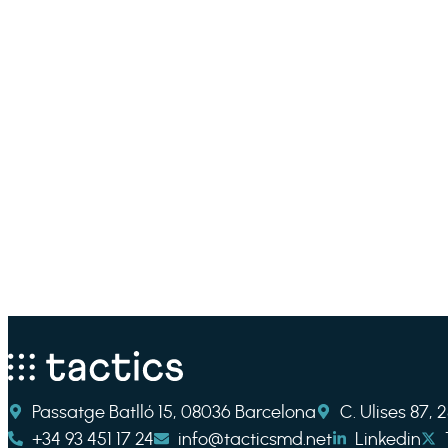
Passatge Batlló 15, 08036 Barcelona
C. Ulises 87,
+34 93 451 17 24
info@tacticsmd.net
Linkedin