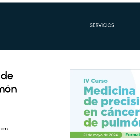
SERVICIOS
 de
lmón
ajem