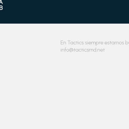
En Tactics siempre estamos bu
info@tacticsmd.net