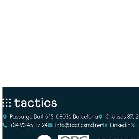
Passatge Batlló 15, 08036 Barcelona
C. Ulises 87,
+34 93 451 17 24
info@tacticsmd.net
Linkedin