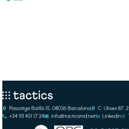
Passatge Batlló 15, 08036 Barcelona
C. Ulises 87,
+34 93 451 17 24
info@tacticsmd.net
Linkedin