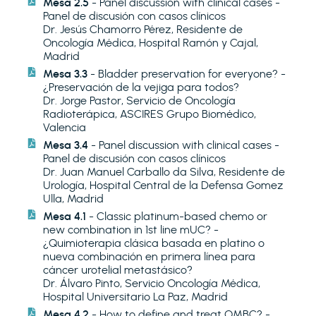
Mesa 2.5
- Panel discussion with clinical cases -
Panel de discusión con casos clínicos
Dr. Jesús Chamorro Pérez, Residente de
Oncología Médica, Hospital Ramón y Cajal,
Madrid
Mesa 3.3
- Bladder preservation for everyone? -
¿Preservación de la vejiga para todos?
Dr. Jorge Pastor, Servicio de Oncología
Radioterápica, ASCIRES Grupo Biomédico,
Valencia
Mesa 3.4
- Panel discussion with clinical cases -
Panel de discusión con casos clínicos
Dr. Juan Manuel Carballo da Silva, Residente de
Urología, Hospital Central de la Defensa Gomez
Ulla, Madrid
Mesa 4.1
- Classic platinum-based chemo or
new combination in 1st line mUC? -
¿Quimioterapia clásica basada en platino o
nueva combinación en primera línea para
cáncer urotelial metastásico?
Dr. Álvaro Pinto, Servicio Oncología Médica,
Hospital Universitario La Paz, Madrid
Mesa 4.2
- How to define and treat OMBC? -