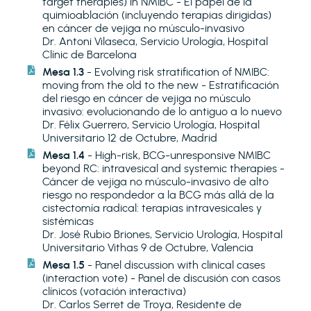
target therapies) in NMIBC - El papel de la
quimioablación (incluyendo terapias dirigidas)
en cáncer de vejiga no músculo-invasivo
Dr. Antoni Vilaseca, Servicio Urología, Hospital
Clínic de Barcelona
Mesa 1.3
- Evolving risk stratification of NMIBC:
moving from the old to the new - Estratificación
del riesgo en cáncer de vejiga no músculo
invasivo: evolucionando de lo antiguo a lo nuevo
Dr. Félix Guerrero, Servicio Urología, Hospital
Universitario 12 de Octubre, Madrid
Mesa 1.4
- High-risk, BCG-unresponsive NMIBC
beyond RC: intravesical and systemic therapies -
Cáncer de vejiga no músculo-invasivo de alto
riesgo no respondedor a la BCG más allá de la
cistectomía radical: terapias intravesicales y
sistémicas
Dr. José Rubio Briones, Servicio Urología, Hospital
Universitario Vithas 9 de Octubre, Valencia
Mesa 1.5
- Panel discussion with clinical cases
(interaction vote) - Panel de discusión con casos
clínicos (votación interactiva)
Dr. Carlos Serret de Troya, Residente de